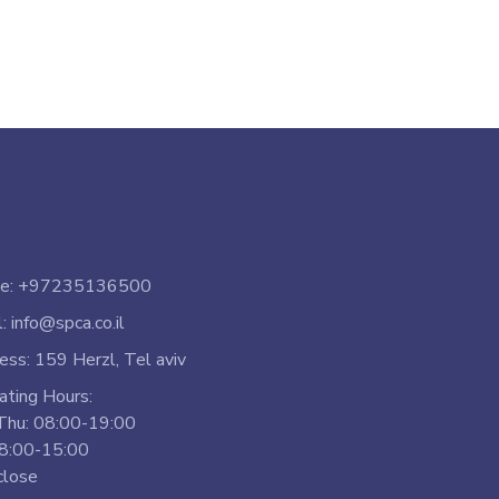
e: +97235136500
: info@spca.co.il
ss: 159 Herzl, Tel aviv
ating Hours:
Thu: 08:00-19:00
08:00-15:00
close