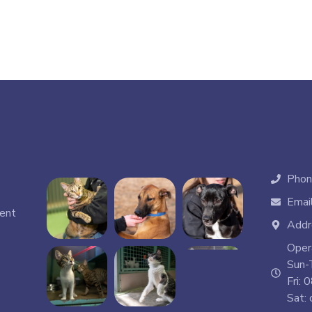
Phon
Email
ment
Addre
Oper
Sun-
Fri: 
Sat: 