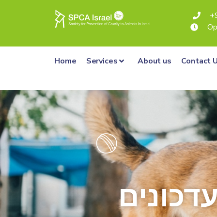
+
Op
Home
Services
About us
Contact 
דכונים