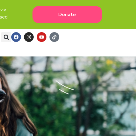
viv
Donate
osed