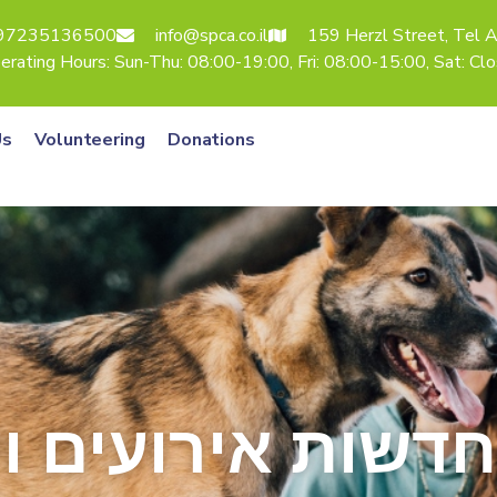
97235136500
info@spca.co.il
159 Herzl Street, Tel A
erating Hours: Sun-Thu: 08:00-19:00, Fri: 08:00-15:00, Sat: Cl
Us
Volunteering
Donations
חדשות אירועים וע