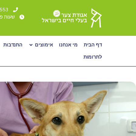
4553* או 36500
שעות פעילות: א - ה: 00-19:00
דף הבית
מי אנחנו
אימוצים
התנדבות
לתרומות