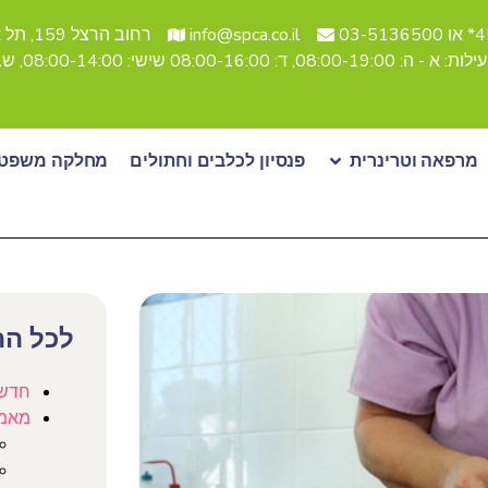
03-51
info@spca.co.il
רחוב הרצל 159, תל אביב
08:, ד: 08:00-16:00 שישי: 08:00-14:00, שבת סגור
מרפאה וטרינרית
פנסיון לכלבים וחתולים
מחלקה משפטי
לכל הת
חדש
מאמ