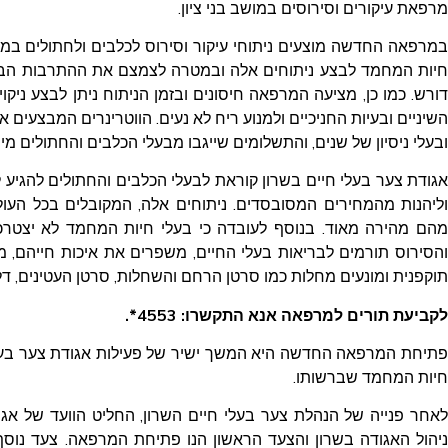
מרפאת עיקורים וסירוסים במושב בני ציון.
במרפאה החדשה מוצעים ניתוחי עיקור וסירוס לכלבים ולחתולים במחי
חיות המחמד לבצע ניתוחים אלה ובמטרה לצמצם את ההתרבות הבל
דורש. כמו כן, מציעה המרפאה חיסונים ובזמן הניתוח ניתן לבצע ניקו
השיניים ובעיות החניכיים ולמנוע ריח לא נעים. הווטרינרים המבצעים
ובעלי ניסיון של שנים, והתשלומים שייגבו מבעלי הכלבים והחתולים מי
אגודת צער בעלי חיים בשרון קוראת לבעלי הכלבים והחתולים להגי
וליהנות מהמחירים המסובסדים. ניתוחים אלה, המקובלים בכל העו
מהם מהירה מאוד. בנוסף לעובדה כי בעלי חיות המחמד לא יצטרכו 
והסירוס תורמים לבריאות בעלי החיים, משפרים את איכות חייהם, 
תוקפנית ומונעים מחלות כמו סרטן הרחם והשחלות, סרטן העטינים, ד
לקביעת תורים למרפאה אנא התקשרו: 4553*.
פתיחת המרפאה החדשה היא המשך ישיר של פעילות אגודת צער בעלי
חיות המחמד שברשותו.
לאחר פנייה של הנהלת צער בעלי חיים השרון, החליט הוועד של אג
ניהול האגודה בשרון והצעד הראשון הנו פתיחת המרפאה. צעד נוסף