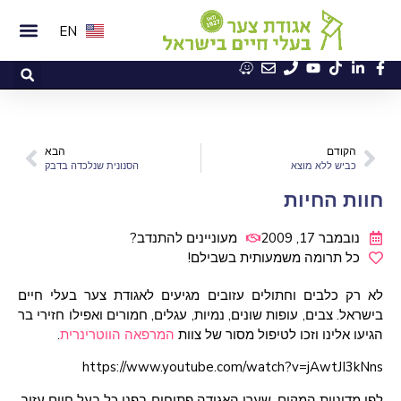
EN
הקודם
הבא
כביש ללא מוצא
הסנונית שנלכדה בדבק
חוות החיות
נובמבר 17, 2009
מעוניינים להתנדב?
כל תרומה משמעותית בשבילם!
לא רק כלבים וחתולים עזובים מגיעים לאגודת צער בעלי חיים
בישראל. צבים, עופות שונים, נמיות, עגלים, חמורים ואפילו חזירי בר
הגיעו אלינו וזכו לטיפול מסור של צוות
המרפאה הווטרינרית
.
https://www.youtube.com/watch?v=jAwtJI3kNns
לפי מדיניות המקום, שערי האגודה פתוחים בפני כל בעל חיים עזוב,