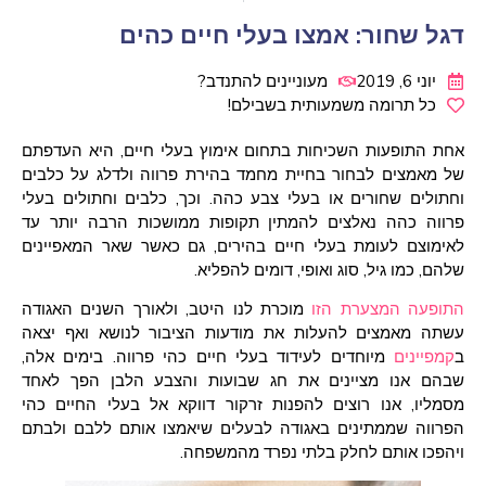
דגל שחור: אמצו בעלי חיים כהים
יוני 6, 2019
מעוניינים להתנדב?
כל תרומה משמעותית בשבילם!
אחת התופעות השכיחות בתחום אימוץ בעלי חיים, היא העדפתם
של מאמצים לבחור בחיית מחמד בהירת פרווה ולדלג על כלבים
וחתולים שחורים או בעלי צבע כהה. וכך, כלבים וחתולים בעלי
פרווה כהה נאלצים להמתין תקופות ממושכות הרבה יותר עד
לאימוצם לעומת בעלי חיים בהירים, גם כאשר שאר המאפיינים
שלהם, כמו גיל, סוג ואופי, דומים להפליא.
התופעה המצערת הזו
מוכרת לנו היטב, ולאורך השנים האגודה
עשתה מאמצים להעלות את מודעות הציבור לנושא ואף יצאה
ב
קמפיינים
מיוחדים לעידוד בעלי חיים כהי פרווה. בימים אלה,
שבהם אנו מציינים את חג שבועות והצבע הלבן הפך לאחד
מסמליו, אנו רוצים להפנות זרקור דווקא אל בעלי החיים כהי
הפרווה שממתינים באגודה לבעלים שיאמצו אותם ללבם ולבתם
ויהפכו אותם לחלק בלתי נפרד מהמשפחה.