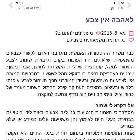
הקודם
הבא
הגן הירוק
כשיבוא חמור לבן
לאהבה אין צבע
מאי 8, 2013
מעוניינים להתנדב?
כל תרומה משמעותית בשבילם!
כבר משחר ההיסטוריה האנושית נהגו בני האדם לקשור לצבעים
משמעויות, שלעתים היו הפוכות בקרב תרבויות שונות. לצבע
השחור, למשל, קונוטציות שליליות הקשורות לחושך, אבל וכישוף,
שבטים באפריקה רואים בו דווקא סמל לשגשוג, בתרבויות המזרח
אין לצבע זה משמעות, ובעידן המודרני הפך השחור לצבע אופנתי
בלבוש ובעיצוב. במצרים העתיקה קיבל החתול השחור מעמד של
כבוד, ואילו בימי הביניים הוא נרדף ונחשב למוקצה.
אל תקרא לי שחור
מסתבר כי האמונות הנטועות בנו לגבי צבעים באות לידי ביטוי גם
בבחירת בעלי חיים לאימוץ והן משפיעות עלינו במודע או שלא
במודע.
אחת התופעות המוכרות בתחום רווחת בעלי החיים היא הקושי