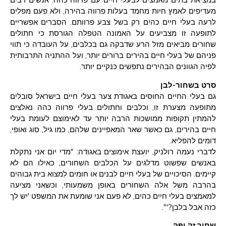
במציאת בתים מאמצים לבעלי חיים עם פרווה כהה. אנשים רבים
מעדיפים לאמץ חיות מחמד בעלות פרווה בהירה, ולא פעם מפלים
לרעה בעלי חיים כהים רק בשל צבע פרוותם. הסברים אפשריים
לתופעה זו מצביעים על האמונה הטפלה הגורסת כי חתולים
שחורים מביאים מזל הרע שדבקה גם בכלבים, על העובדה כי תווי
פניהם של בעלי חיים בהירים ברורים יותר, ועל ההתניה התרבותית
לפיה הגוונים הבהירים נתפשים כנקיים יותר.
סרט בשחור-לבן
גם בעלי החיים החוסים באגודת צער בעלי חיים בישראל סובלים
מתופעה מצערת זו, וכלבים וחתולים בעלי פרווה כהה נאלצים
להמתין תקופות ממושכות הרבה יותר עד לאימוצם לעומת בעלי
חיים בהירים, גם כאשר שאר המאפיינים שלהם, כמו גיל, סוג ואופי,
דומים להפליא.
לדברי נעמה רולניק, יועצת אימוצים באגודה: "מדי יום אני נתקלת
באנשים שפשוט מדלגים על הכלבים השחורים, כאילו הם לא
קיימים. הסיכויים של בעלי חיים לבנים או חומים למצוא בית גבוהים
בהרבה משל אלה השחורים באופן משמעותי, וכשאני מציעה
למאמצים בעלי חיים כהים, לא פעם אני שומעת את המשפט 'יש לך
כזה אבל בלבן?'".
שחור זה יפה