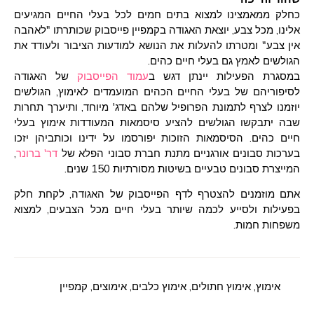
כחלק ממאמצינו למצוא בתים חמים לכל בעלי החיים המגיעים
אלינו, מכל צבע, יוצאת האגודה בקמפיין פייסבוק שכותרתו "לאהבה
אין צבע" ומטרתו להעלות את הנושא למודעות הציבור ולעודד את
הגולשים לאמץ גם בעלי חיים כהים.
במסגרת הפעילות יינתן דגש ב
עמוד הפייסבוק
של האגודה
לסיפוריהם של בעלי החיים הכהים המועמדים לאימוץ, הגולשים
יוזמנו לצרף לתמונת הפרופיל שלהם באדג' מיוחד, ותיערך תחרות
שבה יתבקשו הגולשים להציע סיסמאות המעודדות אימוץ בעלי
חיים כהים. הסיסמאות הזוכות יפורסמו על ידינו וכותביהן יזכו
בערכות סבונים אורגניים מתנת חברת סבוני הפלא של
דר' ברונר
,
המייצרת סבונים טבעיים בשיטות מסורתיות 150 שנים.
אתם מוזמנים להצטרף לדף הפייסבוק של האגודה, לקחת חלק
בפעילות ולסייע לכמה שיותר בעלי חיים מכל הצבעים, למצוא
משפחות חמות.
אימוץ
,
אימוץ חתולים
,
אימוץ כלבים
,
אימוצים
,
קמפיין