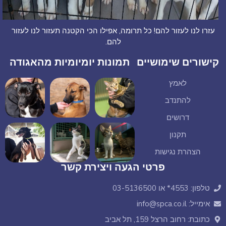
עזרו לנו לעזור להם! כל תרומה, אפילו הכי הקטנה תעזור לנו לעזור
להם.
קישורים שימושיים
תמונות יומיומיות מהאגודה
לאמץ
להתנדב
דרושים
תקנון
הצהרת נגישות
פרטי הגעה ויצירת קשר
טלפון: 4553* או 03-5136500
אימייל: info@spca.co.il
כתובת: רחוב הרצל 159, תל אביב