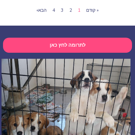
« קודם
1
2
3
4
הבא»
לתרומה לחץ כאן