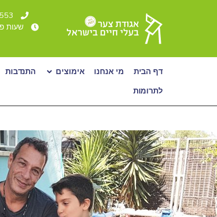
4553* או 36500
שעות פעילות: א - ה: 00-19:00
דף הבית
מי אנחנו
אימוצים
התנדבות
לתרומות