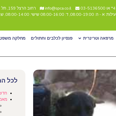
03-51
info@spca.co.il
רחוב הרצל 159, תל אביב
08:, ד: 08:00-16:00 שישי: 08:00-14:00, שבת סגור
מרפאה וטרינרית
פנסיון לכלבים וחתולים
מחלקה משפטי
לכל הת
חדש
מאמ