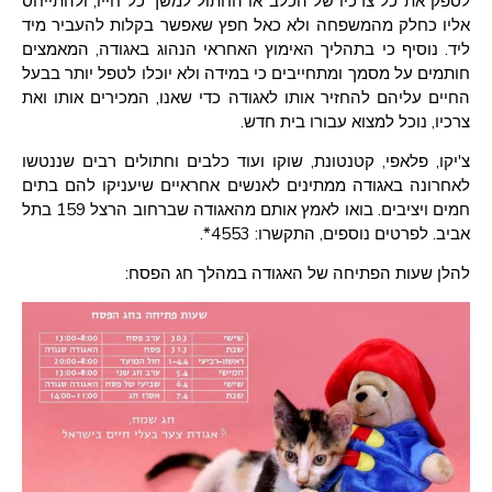
לספק את כל צרכיו של הכלב או החתול למשך כל חייו, ולהתייחס
אליו כחלק מהמשפחה ולא כאל חפץ שאפשר בקלות להעביר מיד
ליד. נוסיף כי בתהליך האימוץ האחראי הנהוג באגודה, המאמצים
חותמים על מסמך ומתחייבים כי במידה ולא יוכלו לטפל יותר בבעל
החיים עליהם להחזיר אותו לאגודה כדי שאנו, המכירים אותו ואת
צרכיו, נוכל למצוא עבורו בית חדש.
צ'יקו, פלאפי, קטנטונת, שוקו ועוד כלבים וחתולים רבים שננטשו
לאחרונה באגודה ממתינים לאנשים אחראיים שיעניקו להם בתים
חמים ויציבים. בואו לאמץ אותם מהאגודה שברחוב הרצל 159 בתל
אביב. לפרטים נוספים, התקשרו: 4553*.
להלן שעות הפתיחה של האגודה במהלך חג הפסח: