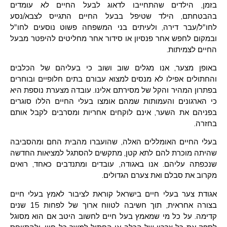
בזמן, הילדים שהתחייבו לדאוג לבעל החיים לא עומדים
בהבטחתם, הילד שטיפל בבעל החיים התגייס לצבא/נסע
לחו"ל/עבר דירה, ולעיתים בני המשפחה פשוט נוסעים לחו"ל
ובמקום לחפש אחר פנסיון או סידור אחר מחליטים להיפטר מבעל
החיים לצמיתות.
באופן מצער, אנו מגלים שוב ושוב כי בעליהם של הכלבים
והחתולים אפילו לא מנסים למצוא עבורם בתים חלופיים ובוחרים
בפתרון המהיר והקל של מסירתם אלינו. עובדה מצערת נוספת היא
כי הארגונים והעמותות שמהם אומצו בעלי החיים הללו סוגרים
בפניהם את השער, אינם לוקחים אחריות ומסרבים לקבל אותם
בחזרה.
בעלי החיים האומללים האלה, שהועברו מהבית החם ומהסביבה
שהיתה מוכרת להם לתא קטן, מתקשים להסתגל למציאות החדשה
שנכפתה עליהם. אנו באגודה, עובדים ומתנדבים כאחד, רואים
מקרוב את סבלם ואת צערם הגדולים.
אגודת צער בעלי חיים בישראל קוראת לציבור לאמץ בעלי חיים
בצורה אחראית, תוך חשיבה לטווח ארוך של לפחות 15 שנים
קדימה. על כל מי שמאמץ בעל חיים לחשוב היטב אם הוא מסוגל