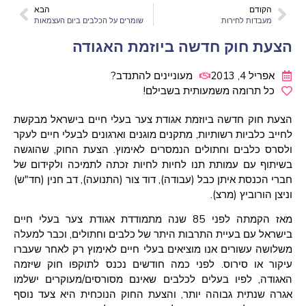
הקודם
הבא
מעבדות לחירות
שומרים על הכלבים ביום העצמאות
הצעת חוק חדשה ביוזמת האגודה
אפריל 4, 2013
מעוניינים להתנדב?
כל תרומה משמעותית בשבילם!
הצעת חוק חדשה ביוזמת אגודת צער בעלי חיים בישראל מבקשת
לחייב כלביות רשותיות, מתקנים מוגנים וארגונים לבעלי חיים לעקר
ולסרס כלבים וחתולים הנמסרים לאימוץ. הצעת החוק, שהוגשה
בשיתוף עם עמותת תנו לחיות לחיות זכתה לתמיכה ולקידום של
חברי הכנסת איתן כבל (עבודה), דוד צור (התנועה), דב חנין (חד"ש)
וניצן הורוביץ (מרצ).
מאז הקמתה לפני 85 שנה מתמודדת אגודת צער בעלי חיים
בישראל עם בעיית התרבות היתר של כלבים וחתולים, וכבר למעלה
משלושה עשורים אנו מוציאים בעלי חיים לאימוץ רק לאחר שעברו
עיקור או סירוס. לפני כמה חודשים נכנס לתוקפו חוק שיזמה
האגודה, לפיו בעלים לכלבים שאינם מסורסים/מעוקרים ישלמו
אגרה שנתית גבוהה יותר, והצעת החוק הנוכחית היא צעד נוסף