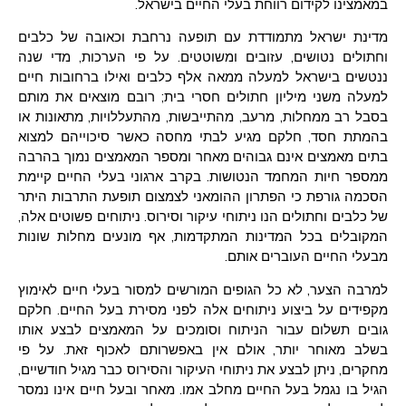
במאמצינו לקידום רווחת בעלי החיים בישראל.
מדינת ישראל מתמודדת עם תופעה נרחבת וכאובה של כלבים
וחתולים נטושים, עזובים ומשוטטים. על פי הערכות, מדי שנה
ננטשים בישראל למעלה ממאה אלף כלבים ואילו ברחובות חיים
למעלה משני מיליון חתולים חסרי בית; רובם מוצאים את מותם
בסבל רב ממחלות, מרעב, מהתייבשות, מהתעללויות, מתאונות או
בהמתת חסד, חלקם מגיע לבתי מחסה כאשר סיכוייהם למצוא
בתים מאמצים אינם גבוהים מאחר ומספר המאמצים נמוך בהרבה
ממספר חיות המחמד הנטושות. בקרב ארגוני בעלי החיים קיימת
הסכמה גורפת כי הפתרון ההומאני לצמצום תופעת התרבות היתר
של כלבים וחתולים הנו ניתוחי עיקור וסירוס. ניתוחים פשוטים אלה,
המקובלים בכל המדינות המתקדמות, אף מונעים מחלות שונות
מבעלי החיים העוברים אותם.
למרבה הצער, לא כל הגופים המורשים למסור בעלי חיים לאימוץ
מקפידים על ביצוע ניתוחים אלה לפני מסירת בעל החיים. חלקם
גובים תשלום עבור הניתוח וסומכים על המאמצים לבצע אותו
בשלב מאוחר יותר, אולם אין באפשרותם לאכוף זאת. על פי
מחקרים, ניתן לבצע את ניתוחי העיקור והסירוס כבר מגיל חודשיים,
הגיל בו נגמל בעל החיים מחלב אמו. מאחר ובעל חיים אינו נמסר