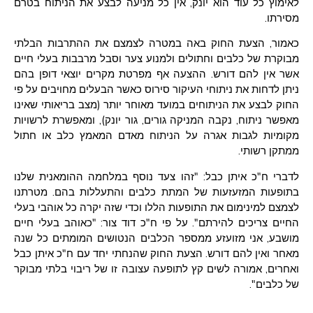
לאימוץ כל עוד הוא יונק, אין כל מניעה לבצע את הניתוח בטרם
מסירתו.
כאמור, הצעת החוק באה במטרה לצמצם את ההתרבות הבלתי
מבוקרת של כלבים וחתולים ולמנוע צער וסבל מרבבות בעלי חיים
אשר אין להם דורש. ההצעה אף מפרטת מקרים יוצאי דופן בהם
ניתן לדחות את ניתוחי העיקור סירוס כאשר הבעלים מחויבים על פי
החוק לבצע את הניתוחים במועד מאוחר יותר (מצב בריאותי שאינו
מאפשר ניתוח, נקבה המניקה גורים, גור יונק), ומאפשרת לרשויות
מקומיות לגבות אגרה על הניתוח מאדם המאמץ כלב או חתול
ממתקן רשותי.
לדברי ח"כ איתן כבל: "זהו צעד נוסף במלחמה ההומאנית שלנו
בתופעות המזעזעות של המתת כלבים והתעללות בהם. מטרתנו
לצמצם למינימום את התופעות הללו וכדי שזה יקרה כל אוהבי בעלי
החיים צריכים להירתם". על פי ח"כ דוד צור: "כאוהב בעלי חיים
מושבע, אני מזועזע ממספר הכלבים הנטושים המומתים כל שנה
מאחר ואין להם דורש. הצעת החוק שהנחתי יחד עם ח"כ איתן כבל
ואחרים, אמורה לשים קץ לתופעה עצובה זו של ריבוי בלתי מבוקר
של כלבים".