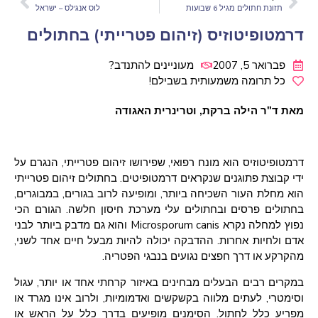
תזונת חתולים מגיל 6 שבועות
לוס אנג'לס – ישראל
דרמטופיטוזיס (זיהום פטרייתי) בחתולים
פברואר 5, 2007
מעוניינים להתנדב?
כל תרומה משמעותית בשבילם!
מאת ד"ר הילה ברקת, וטרינרית האגודה
דרמטופיטוזיס הוא מונח רפואי, שפירושו זיהום פטרייתי, הנגרם על
ידי קבוצת פתוגנים שנקראים דרמטופיטים. בחתולים זיהום פטרייתי
הוא מחלת העור השכיחה ביותר, ומופיעה לרוב בגורים, במבוגרים,
בחתולים פרסים ובחתולים עלי מערכת חיסון חלשה. הגורם הכי
נפוץ למחלה נקרא Microsporum canis והוא גם מדבק ביותר לבני
אדם ולחיות אחרות. ההדבקה יכולה להיות מבעל חיים אחד לשני,
מהקרקע או דרך חפצים נגועים בנבגי הפטריה.
במקרים רבים הבעלים מבחינים באיזור קרחתי אחד או יותר, עגול
וסימטרי, לעתים מלווה בקשקשים ואדמומיות, ולרוב אינו מגרד או
מפריע כלל לחתול. הסימנים מופיעים בדרך כלל על הראש או