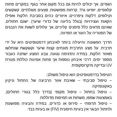
הגפיים, אך יכולים להיות גם בכל מקום אחר בגוף. במקרים פחות
קלאסיים, יופיעו גרד, קרחות מפושטות, פצעים מוגלתיים, קשקשים
וקילופים, דלקות ציפרניים, איזורים כהים בסביבת הלקות ואפילו
הקאות ועצירויות (בגלל בליעה של כדורי שיער). ישנם חתולים,
שאינם מראים כלל סימנים קליניים, אך עלולים לשאת את הנבגים
של הפטריה על העור או הפרווה.
הדרך הפשוטה והיעילה ביותר לאיבחון דרמטופיטים היא על ידי
תרבית. על מצע התרבית מונחים קצות שיער וקשקשת שנתלשו
מאזור הלקות. במידה והדגימה נגועה, צבע המצע ישתנה כעבור
מספר ימים. דרכי איבחון נוספות אך פחות אמינות כוללות מנורת
UV ובדיקה מיקרוסקופית.
הטיפול בדרמטופיטים הוא טיפול משולב:
– טיפול סביבתי – שאיבת אזור הרביצה של החתול וניקיון
באקונומיקה.
– טיפול בחתול – טיפול מקומי (בדרך כלל בגורי חתולים),
באמצעות שמפו, משחות או תמיסות מדוללות.
– טיפול תרופתי – סירופ או כדורים, במידה והבעיה מפושטת
ולחתול הבוגר אין בעיות חיסונית (FIV) או בעיות כבד.