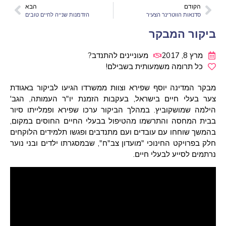
הקודם
הבא
סדנאות הווטרינר הצעיר
הזדמנות שנייה לחיים טובים
ביקור המבקר
מרץ 8, 2017
מעוניינים להתנדב?
כל תרומה משמעותית בשבילם!
מבקר המדינה יוסף שפירא וצוות ממשרדו הגיעו לביקור באגודת
צער בעלי חיים בישראל, בעקבות הזמנת יו"ר העמותה, הגב'
הילמה שמושקוביץ. במהלך הביקור ערכו שפירא ופמלייתו סיור
בבית המחסה והתרשמו מהטיפול בבעלי החיים החוסים במקום,
בהמשך שוחחו עם עובדים ועם מתנדבים ופגשו תלמידים הלוקחים
חלק בפרויקט החינוכי "מועדון צב"ח", שבמסגרתו ילדים ובני נוער
נרתמים לסייע לבעלי חיים.