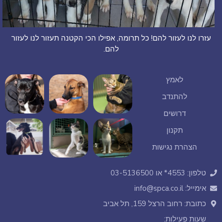
עזרו לנו לעזור להם! כל תרומה, אפילו הכי הקטנה תעזור לנו לעזור
להם.
לאמץ
להתנדב
דרושים
תקנון
הצהרת נגישות
טלפון: 4553* או 03-5136500
אימייל: info@spca.co.il
כתובת: רחוב הרצל 159, תל אביב
שעות פעילות: