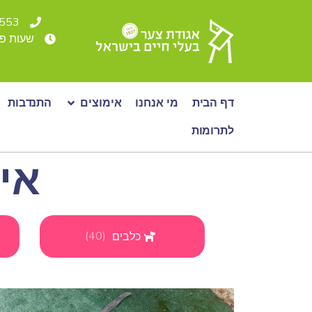
4553* או 36500
שעות פעילות: א - ה: 00-19:00
דף הבית
מי אנחנו
אימוצים
התנדבות
לתרומות
אי
)
40
(
כלבים