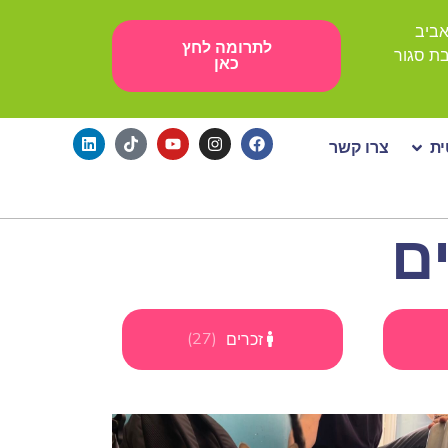
לתרומה לחץ
כאן
ת
צרו קשר
ם
)
27
(
זכרים