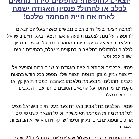
יוצאים לחופשה? מחפשים סידור מתאים
לכלב או לחתול? פנסיון האגודה ישמח
לארח את חיית המחמד שלכם!
למרבה הצער, בעלי חיים רבים ננטשים כאשר בעליהם יוצאים
לחופשה. על מנת לצמצם תופעה זו, אגודת צער בעלי חיים בישראל
בתל אביב מציעה לבעלי חיות המחמד פתרון קל ונגיש – פנסיון
לכלבים ולחתולים בתל אביב, לתקופה מוגבלת, במחירים נוחים
ושווים לכל נפש.
פנסיון לכלבים ולחתולים קיים באגודה זה שנים רבות ומופעל על
ידי צוות אמין, מיומן ומנוסה. הצוות שלנו מטפל בכל חודש במאות
כלבים וחתולים, ומבצע את מלאכתו באהבה ובמסירות אין קץ. אנו
מקפידים על היחס ועל התנאים הטובים ביותר עבור הכלבים
והחתולים שלכם.
פנסיון הכלבים בתל אביב באגודת צער בעלי חיים בישראל מציע
לכל אחת מחיות המחמד תא משלה, וכולל הוצאה לשני טיולים
ארוכים ומפנקים ביום, ניקיון וטיפול שותף, ויחס אישי ואוהב מצוות
האגודה.
עלות הפנסיון לכלבים היא 90 שקלים ליום, ולחתולים 60 שקלים