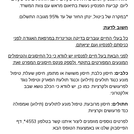
ליום. קביעת הפנסיון נעשת בתיאום מראש עם צוות המשרד.
*במקרה של ביטול, ינתן החזר של עד 95% מגובה התשלום.
חשוב לדעת:
כל בעלי החיים עוברים בדיקה וטרינרית במרפאת האגודה לפני
כניסתם לפנסיון ועם יציאתם.
לפני הבאת בעל חיים לפנסיון יש לוודא כי כל החיסונים והטיפולים
המונעים המפורטים בתוקף, ולספק פנקס חיסונים המפרט זאת:
כלבים:
חיסון כלבת, חיסון משושה או מתומן, חיסון שעלת, טיפול
מונע כנגד תולעים (תילוע) וכנגד תולעת הפארק וטיפול נוגד
לפרעושים ולקרציות. כמו כן, יש לוודא כי הכלב נושא שבב
אלקטרוני.
חתולים:
חיסון מרובעת, טיפול מונע לתולעים (תילוע) ואמפולה
כנד פרעושים וקרציות.
לפרטים נוספים מוזמנים ליצור איתנו קשר בטלפון 4553*, דף
הפייסבוק שלנו או באמצעות הטופס הבא: